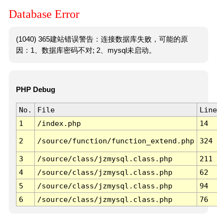
Database Error
(1040) 365建站错误警告：连接数据库失败，可能的原
因：1、数据库密码不对; 2、mysql未启动。
PHP Debug
No.
File
Line
1
/index.php
14
2
/source/function/function_extend.php
324
3
/source/class/jzmysql.class.php
211
4
/source/class/jzmysql.class.php
62
5
/source/class/jzmysql.class.php
94
6
/source/class/jzmysql.class.php
76