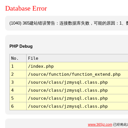
Database Error
(1040) 365建站错误警告：连接数据库失败，可能的原因：1、数
PHP Debug
No.
File
1
/index.php
2
/source/function/function_extend.php
3
/source/class/jzmysql.class.php
4
/source/class/jzmysql.class.php
5
/source/class/jzmysql.class.php
6
/source/class/jzmysql.class.php
www.365jz.com
已经将此