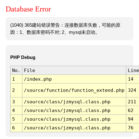
Database Error
(1040) 365建站错误警告：连接数据库失败，可能的原
因：1、数据库密码不对; 2、mysql未启动。
PHP Debug
No.
File
Line
1
/index.php
14
2
/source/function/function_extend.php
324
3
/source/class/jzmysql.class.php
211
4
/source/class/jzmysql.class.php
62
5
/source/class/jzmysql.class.php
94
6
/source/class/jzmysql.class.php
76