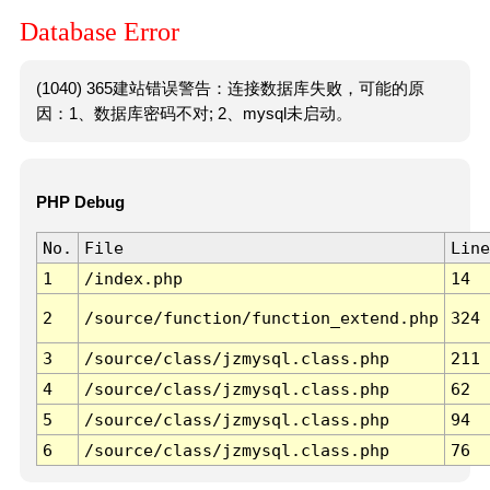
Database Error
(1040) 365建站错误警告：连接数据库失败，可能的原
因：1、数据库密码不对; 2、mysql未启动。
PHP Debug
No.
File
Line
1
/index.php
14
2
/source/function/function_extend.php
324
3
/source/class/jzmysql.class.php
211
4
/source/class/jzmysql.class.php
62
5
/source/class/jzmysql.class.php
94
6
/source/class/jzmysql.class.php
76