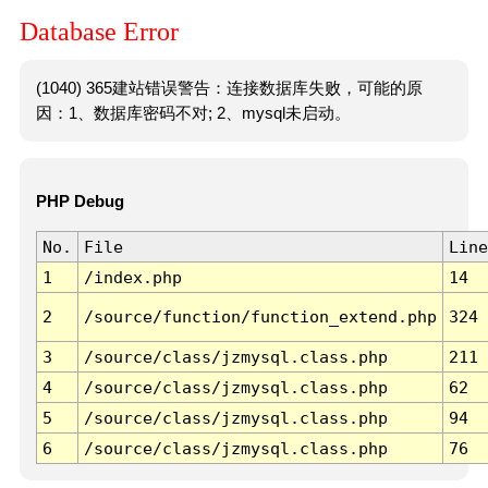
Database Error
(1040) 365建站错误警告：连接数据库失败，可能的原
因：1、数据库密码不对; 2、mysql未启动。
PHP Debug
No.
File
Line
1
/index.php
14
2
/source/function/function_extend.php
324
3
/source/class/jzmysql.class.php
211
4
/source/class/jzmysql.class.php
62
5
/source/class/jzmysql.class.php
94
6
/source/class/jzmysql.class.php
76