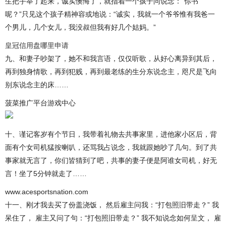
生把手举了起来，诚实懊悔了，就指着一个孩子问说念：“你书
呢？”只见这个孩子精神容或地说：“诚实，我就一个爷爷惟有我爸一
个男儿，几个女儿，我没叔但我有好几个姑妈。”
皇冠信用盘哪里申请
九、和妻子吵架了，她不和我言语，仅仅听歌，从好心离异到其后，
再到独身情歌，再到犯贱，再到最老练的生分东说念主，咫尺是飞向
别东说念主的床……
菠菜推广平台游戏中心
十、谨记客岁有个节日，我带着礼物去共事家里，进他家小区后，背
面有个女司机猛按喇叭，还骂我占说念，我就跟她吵了几句。到了共
事家就无言了，你们皆猜到了吧，共事的妻子便是阿谁女司机，好无
言！坐了5分钟就走了……
www.acesportsnation.com
十一、刚才我去买了份盖浇饭， 然后雇主问我：“打包照旧带走？” 我
呆住了， 雇主又问了句：“打包照旧带走？” 我不知说念如何呈文， 雇