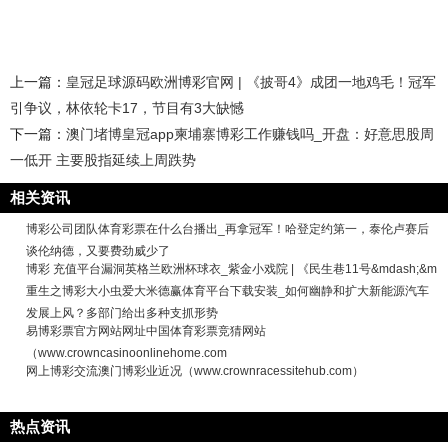
上一篇：
皇冠足球源码欧洲博彩官网 | 《披哥4》成团一地鸡毛！冠军
引争议，林依轮卡17，节目有3大缺憾
下一篇：
澳门堵博皇冠app柬埔寨博彩工作赚钱吗_开盘：好意思股周
一低开 主要股指延续上周跌势
相关资讯
博彩公司团队体育彩票在什么台播出_再拿冠军！哈登定约第一，泰伦卢赛后
谈伦纳德，又要费劲威少了
博彩 充值平台漏洞英格兰欧洲杯球衣_紫金小戏院 | 《民生巷11号&mdash;&m
重生之博彩大小虫爱大米德赢体育平台下载安装_如何幽静和扩大新能源汽车
发展上风？多部门给出多种支抓形势
易博彩票官方网站网址中国体育彩票竞猜网站
（www.crowncasinoonlinehome.com
网上博彩交流澳门博彩业近况（www.crownracessitehub.com）
热点资讯