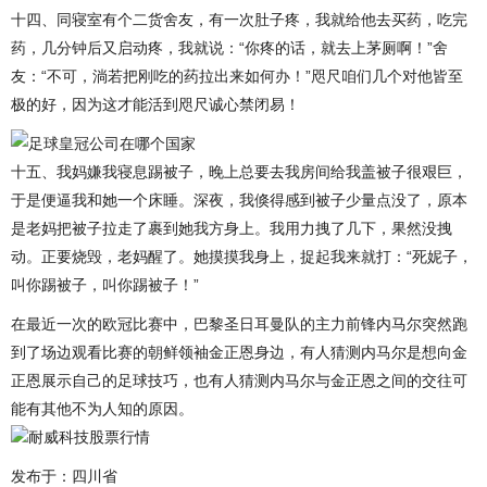
十四、同寝室有个二货舍友，有一次肚子疼，我就给他去买药，吃完
药，几分钟后又启动疼，我就说：“你疼的话，就去上茅厕啊！”舍
友：“不可，淌若把刚吃的药拉出来如何办！”咫尺咱们几个对他皆至
极的好，因为这才能活到咫尺诚心禁闭易！
十五、我妈嫌我寝息踢被子，晚上总要去我房间给我盖被子很艰巨，
于是便逼我和她一个床睡。深夜，我倏得感到被子少量点没了，原本
是老妈把被子拉走了裹到她我方身上。我用力拽了几下，果然没拽
动。正要烧毁，老妈醒了。她摸摸我身上，捉起我来就打：“死妮子，
叫你踢被子，叫你踢被子！”
在最近一次的欧冠比赛中，巴黎圣日耳曼队的主力前锋内马尔突然跑
到了场边观看比赛的朝鲜领袖金正恩身边，有人猜测内马尔是想向金
正恩展示自己的足球技巧，也有人猜测内马尔与金正恩之间的交往可
能有其他不为人知的原因。
耐威科技股票行情
发布于：四川省