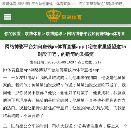
欧博体育-网络博彩平台如何赚钱jrs体育直播app | 宅在家里望望这15则段子吧，
的确简约又搞笑
你的位置：
欧博体育
>
欧博赌球
> 网络博彩平台如何赚钱jrs体育直
网络博彩平台如何赚钱jrs体育直播app | 宅在家里望望这15
播app | 宅在家里望望这15则段子吧，的确简约又搞笑
则段子吧，的确简约又搞笑
发布日期：2025-01-09 16:07 点击次数：217
jrs体育直播app网络博彩平台如何赚钱jrs体育直播app
一、一又友打电话让我夙昔吃狗肉，问他那来的狗肉，他说是他舅舅
家的。我问他：你舅舅知说念吗？他说：舅舅知说念就吃不成了。我
问他：那你舅舅不揍你？他说：念念好了对策了，他要揍我，我就跟
他说正月理发去。搞笑的是吃狗肉时，他舅舅一直夸他外甥狗肉作念
的适口。况且让把骨头留住好带且归，让他的狗也试吃试吃。而我是
吃着狗肉，不谏言语了……
二、以前坐公交车的时刻，司机大叔说：“公共皆注重点，要上来一个