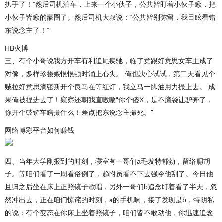
扒手了！”然后司机泊车，上来一个小伙子，公共皆盯着小伙子瞅，把
小伙子皆瞅的蒙圈了。然后司机大叔说：“公共皆别弥留，我目眩看错
东说念主了！”
HB火博
三、有个小哥说我方开车有利追尾疾驰，临了竟跟好意思女车主成了
对像，多样珍摄嫉恨恨顿时涌上心头。 俺也决心试试，第二天看见个
贼拉好意思滴密斯开个良马在等红灯，我立马一脚油用力撮上去。 成
果俺被捏进去了！窥察还朝我直嗷嗷“你个傻X，是不脑袋让驴奔了，
你开个破铲车瞎撮什么！差点把东说念主撮死。”
网络博彩平台如何赚钱
四、当年大学刚报到的时刻，寝室有一哥们a毛发特郁勃，留络腮胡
子。等咱们看了一周看俗例了，趋附员看不下去强令他刮了。今日他
且归之后坐在床上正照镜子歌唱，另外一哥们b追念盯着看了半天，忽
然冲出去，正在咱们惊诧的时刻，a的手机响，接了发现是b，特阴私
的说：有个变态在你床上坐着照镜子，咱们皆不敢动他，你迅速追念