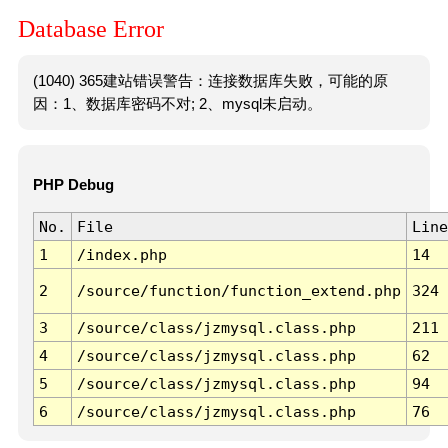
Database Error
(1040) 365建站错误警告：连接数据库失败，可能的原
因：1、数据库密码不对; 2、mysql未启动。
PHP Debug
No.
File
Line
1
/index.php
14
2
/source/function/function_extend.php
324
3
/source/class/jzmysql.class.php
211
4
/source/class/jzmysql.class.php
62
5
/source/class/jzmysql.class.php
94
6
/source/class/jzmysql.class.php
76