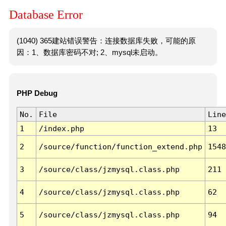
Database Error
(1040) 365建站错误警告：连接数据库失败，可能的原
因：1、数据库密码不对; 2、mysql未启动。
PHP Debug
No.
File
Line
1
/index.php
13
2
/source/function/function_extend.php
1548
3
/source/class/jzmysql.class.php
211
4
/source/class/jzmysql.class.php
62
5
/source/class/jzmysql.class.php
94