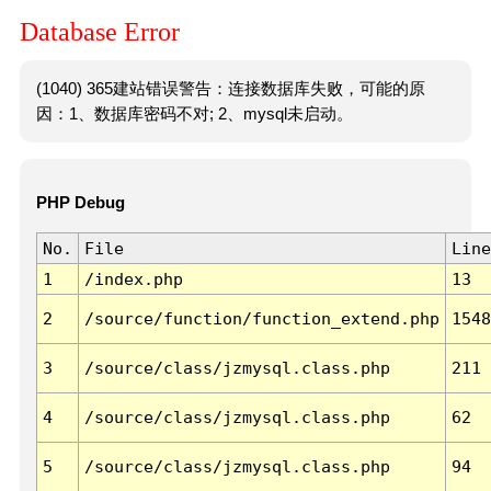
Database Error
(1040) 365建站错误警告：连接数据库失败，可能的原
因：1、数据库密码不对; 2、mysql未启动。
PHP Debug
No.
File
Line
1
/index.php
13
2
/source/function/function_extend.php
1548
3
/source/class/jzmysql.class.php
211
4
/source/class/jzmysql.class.php
62
5
/source/class/jzmysql.class.php
94