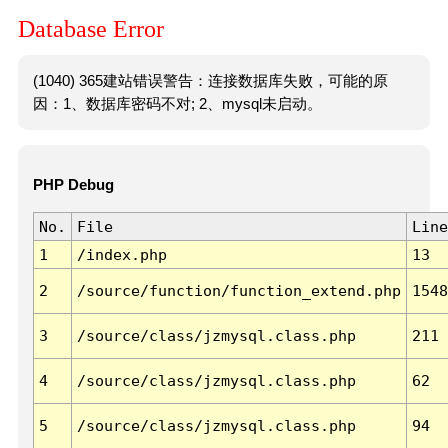
Database Error
(1040) 365建站错误警告：连接数据库失败，可能的原
因：1、数据库密码不对; 2、mysql未启动。
PHP Debug
No.
File
Line
1
/index.php
13
2
/source/function/function_extend.php
1548
3
/source/class/jzmysql.class.php
211
4
/source/class/jzmysql.class.php
62
5
/source/class/jzmysql.class.php
94