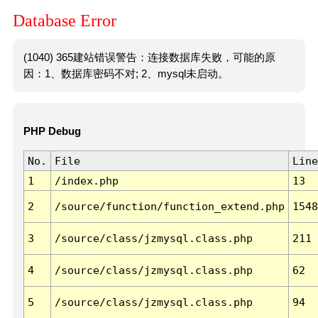
Database Error
(1040) 365建站错误警告：连接数据库失败，可能的原
因：1、数据库密码不对; 2、mysql未启动。
PHP Debug
No.
File
Line
1
/index.php
13
2
/source/function/function_extend.php
1548
3
/source/class/jzmysql.class.php
211
4
/source/class/jzmysql.class.php
62
5
/source/class/jzmysql.class.php
94