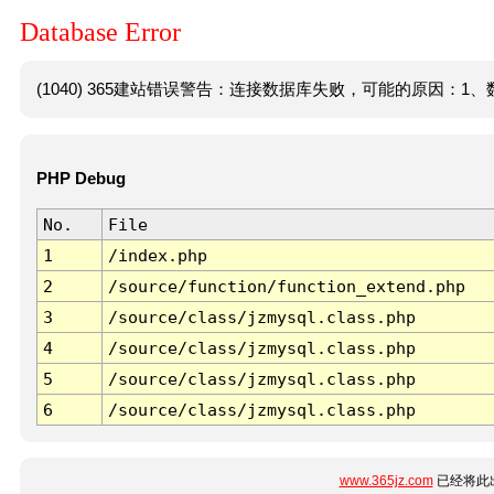
Database Error
(1040) 365建站错误警告：连接数据库失败，可能的原因：1、数
PHP Debug
No.
File
1
/index.php
2
/source/function/function_extend.php
3
/source/class/jzmysql.class.php
4
/source/class/jzmysql.class.php
5
/source/class/jzmysql.class.php
6
/source/class/jzmysql.class.php
www.365jz.com
已经将此