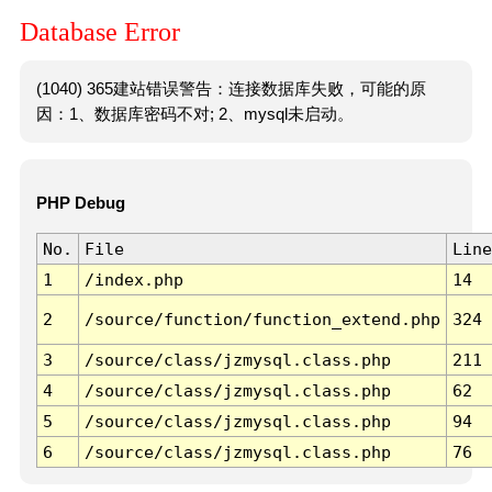
Database Error
(1040) 365建站错误警告：连接数据库失败，可能的原
因：1、数据库密码不对; 2、mysql未启动。
PHP Debug
No.
File
Line
1
/index.php
14
2
/source/function/function_extend.php
324
3
/source/class/jzmysql.class.php
211
4
/source/class/jzmysql.class.php
62
5
/source/class/jzmysql.class.php
94
6
/source/class/jzmysql.class.php
76