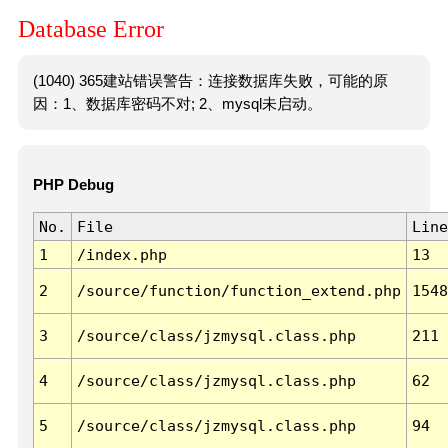
Database Error
(1040) 365建站错误警告：连接数据库失败，可能的原
因：1、数据库密码不对; 2、mysql未启动。
PHP Debug
No.
File
Line
1
/index.php
13
2
/source/function/function_extend.php
1548
3
/source/class/jzmysql.class.php
211
4
/source/class/jzmysql.class.php
62
5
/source/class/jzmysql.class.php
94