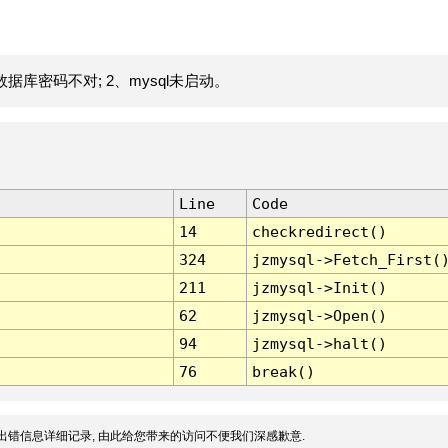
据库密码不对; 2、mysql未启动。
Line
Code
14
checkredirect()
324
jzmysql->Fetch_First(
211
jzmysql->Init()
62
jzmysql->Open()
94
jzmysql->halt()
76
break()
出错信息详细记录, 由此给您带来的访问不便我们深感歉意.