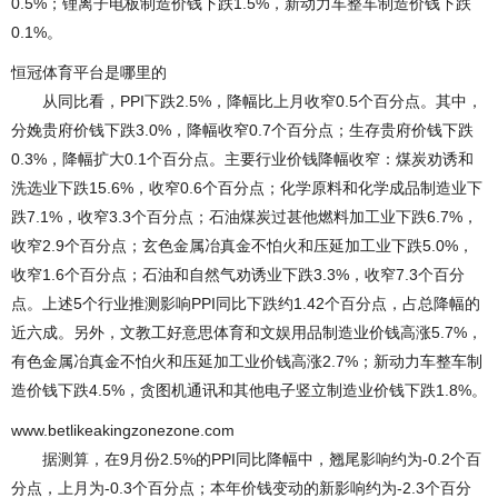
0.5%；锂离子电板制造价钱下跌1.5%，新动力车整车制造价钱下跌
0.1%。
恒冠体育平台是哪里的
从同比看，PPI下跌2.5%，降幅比上月收窄0.5个百分点。其中，
分娩贵府价钱下跌3.0%，降幅收窄0.7个百分点；生存贵府价钱下跌
0.3%，降幅扩大0.1个百分点。主要行业价钱降幅收窄：煤炭劝诱和
洗选业下跌15.6%，收窄0.6个百分点；化学原料和化学成品制造业下
跌7.1%，收窄3.3个百分点；石油煤炭过甚他燃料加工业下跌6.7%，
收窄2.9个百分点；玄色金属冶真金不怕火和压延加工业下跌5.0%，
收窄1.6个百分点；石油和自然气劝诱业下跌3.3%，收窄7.3个百分
点。上述5个行业推测影响PPI同比下跌约1.42个百分点，占总降幅的
近六成。另外，文教工好意思体育和文娱用品制造业价钱高涨5.7%，
有色金属冶真金不怕火和压延加工业价钱高涨2.7%；新动力车整车制
造价钱下跌4.5%，贪图机通讯和其他电子竖立制造业价钱下跌1.8%。
www.betlikeakingzonezone.com
据测算，在9月份2.5%的PPI同比降幅中，翘尾影响约为-0.2个百
分点，上月为-0.3个百分点；本年价钱变动的新影响约为-2.3个百分