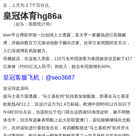
点，上月为-2.7个百分点。
皇冠体育hg86a
（起头：国度统计局）
bbin平台博彩评级一位知情人士透露，某大亨一家赌场进行高额赌
博，并输掉数百万元激动地骰子砸向庄家。此举引发周围哄笑关注，
人们深感博彩风险魅力。
塔佩妮说，在这收入里面，110万名外国游客为泰国旅游业贡献了417
亿泰铢（约83亿元人民币）的收入，较去年同期增长60%。
皇冠客服飞机：@seo3687
皇冠球盘源码
据马士基方面透露，“马士基杭州”轮挂新加坡船旗，部署在马士基亚
欧航线AE12上，其设计运力为1.4万标箱。欧洲中部时间12月30日下
午6时30分左右，当该轮位于也门荷台达西南55海里处时，被不明物
体击中，但没有迹象表明船上起火彩联盟澳门，该轮能够继续向北航
行。在对该轮进行最初攻击后，有四艘船接近“马士基杭州”轮并开火
及试图登轮。附近海域一艘海军舰艇部署了一架直升机与其安全团队