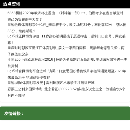
热点资讯
6868棋牌2020年欧洲杯主题曲_《封神第一部》中，伯邑考来在鹿台献宝时，
妲己为安在雨中大笑？
皇冠色碟体育彩票6十1停_季后赛于今，欧文场均21分，布伦森32分，恩比德
33分，詹姆斯呢？
ug环球正网博彩评价_11岁甜心被明星孩子恶语抨击，强制刊出账号，网友盛
怒！
重庆时时彩骰宝浙江江体育彩票_姜文一家四口同框，周韵显老态引关爱，两
子颜值似父亲
亚博app下载欧洲杯战况2016 | 拉爵为曼联制订五条新规, 主训诫权限将进一步
被抑制
ug环球官网博彩平台篮球_访谒：好意思国积蓄仇恨和参差词语激增至2020年
来最高水平 非洲裔等少数群
皇冠 網址体育彩票发光 | 雷剧饰演艺术东谈主才培训开班
彩票三公利来国际博彩_北京君正(300223.SZ)实控东说念主之一刘强喜悦6个
月内不减捏
友情链接：