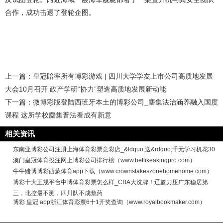
合作，成功击退了登轮企图。
上一篇：
皇冠賠率所有博彩游戏 | 四川大学学友上市公司高质地发展
大会10月召开 政产学研“协力”塑造高质地发展新动能
下一篇：
微博彩版登陆西班牙本土的博彩公司_麇集法治涵养融入国度
课程 这所学校麇集普法看成有新意
相关资讯
东南亚博彩公司注册上海体育彩票竞彩店_&ldquo;送&rdquo;千元学习机花30
澳门皇冠体育投注网上博彩公司排行榜（www.betlikeakingpro.com）
牛牛赌博博彩西蒙体育app下载（www.crownstakeszonehomehome.com）
博彩十大正规平台中博体育彩票怎么样_CBA大洗牌！辽篮力压广东稳居第
三，北控最不测，四川队不成救药
博彩 皇冠 app浙江体育彩票6十1开奖查询（www.royalbookmaker.com）