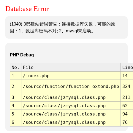
Database Error
(1040) 365建站错误警告：连接数据库失败，可能的原
因：1、数据库密码不对; 2、mysql未启动。
PHP Debug
No.
File
Line
1
/index.php
14
2
/source/function/function_extend.php
324
3
/source/class/jzmysql.class.php
211
4
/source/class/jzmysql.class.php
62
5
/source/class/jzmysql.class.php
94
6
/source/class/jzmysql.class.php
76