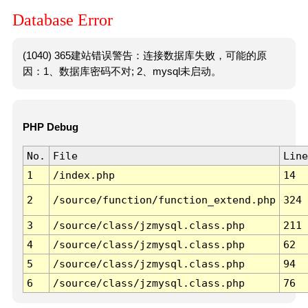
Database Error
(1040) 365建站错误警告：连接数据库失败，可能的原
因：1、数据库密码不对; 2、mysql未启动。
PHP Debug
No.
File
Line
1
/index.php
14
2
/source/function/function_extend.php
324
3
/source/class/jzmysql.class.php
211
4
/source/class/jzmysql.class.php
62
5
/source/class/jzmysql.class.php
94
6
/source/class/jzmysql.class.php
76