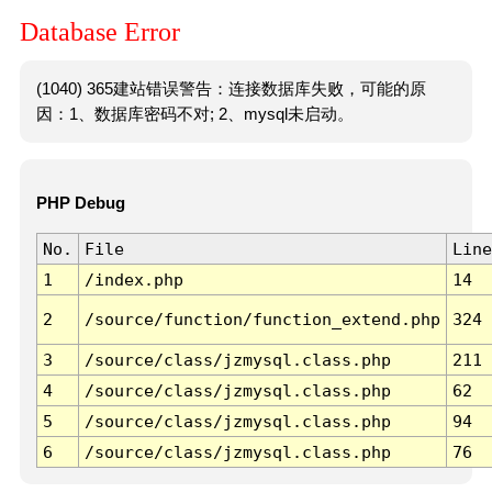
Database Error
(1040) 365建站错误警告：连接数据库失败，可能的原
因：1、数据库密码不对; 2、mysql未启动。
PHP Debug
No.
File
Line
1
/index.php
14
2
/source/function/function_extend.php
324
3
/source/class/jzmysql.class.php
211
4
/source/class/jzmysql.class.php
62
5
/source/class/jzmysql.class.php
94
6
/source/class/jzmysql.class.php
76