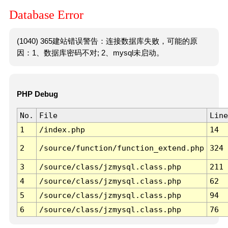
Database Error
(1040) 365建站错误警告：连接数据库失败，可能的原
因：1、数据库密码不对; 2、mysql未启动。
PHP Debug
No.
File
Line
1
/index.php
14
2
/source/function/function_extend.php
324
3
/source/class/jzmysql.class.php
211
4
/source/class/jzmysql.class.php
62
5
/source/class/jzmysql.class.php
94
6
/source/class/jzmysql.class.php
76