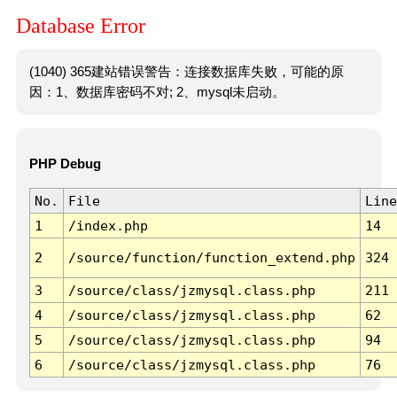
Database Error
(1040) 365建站错误警告：连接数据库失败，可能的原
因：1、数据库密码不对; 2、mysql未启动。
PHP Debug
No.
File
Line
1
/index.php
14
2
/source/function/function_extend.php
324
3
/source/class/jzmysql.class.php
211
4
/source/class/jzmysql.class.php
62
5
/source/class/jzmysql.class.php
94
6
/source/class/jzmysql.class.php
76