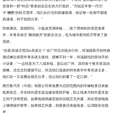
意港和一群“95后”香港创业后生协力打造的，“为知足年青一代‘打
卡’‘酬酢’的耗尽需求，咱们从灯光到装修格调，保证每一处细节都港
风满满，利于拍照分享。”
性格测试、游戏陪玩、小饭桌烹调体验……除了惯例的好意思食夜
市，年青东谈主“脑洞掀开”的新念念法，也为城市夜间耗尽带来了新
选拔。
“你是i东谈主照旧e东谈主？”在广州北京路步行街，何滋丽新开的性格
测试摊位很受年青东谈主接待。摆摊不到一年，何滋丽找到突动手的
小诀要：“一运转是为了八成本钱，是以在广州、深圳各个夜市里流动
摆摊。没念念到遵循可以，何况咱们选拔的特色夜市年青东谈主多，
他们在一又友圈会相互分享，也让咱们积蓄了一定口碑。”
斯巴鲁汽车（中国）有限公司将免费为召回范围内的车辆检查仪表板
线束状态，并在转向梁支架边缘加装防护板，防止线束与转向梁支架
之间干涉而受损。如果电线绝缘层损伤但线芯无外露，则在受损电线
上缠绕保护胶带；如果线芯外露，则更换仪表板线束，以消除安全隐
患。