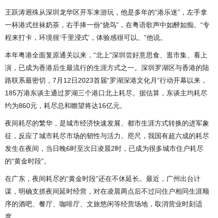
王跃涛迥殊从深圳龙华区开车来游玩，他是多年的“港乐迷”，左手拿
一杯港式丝袜奶茶，右手捧一份“烧鸟”，在粤语歌声中如醉如痴。“专
程来打卡，环境很‘千里浸式’，体验感很可以。”他说。
本年粤港全面复原通关以来，“北上”深圳尝好意思食、逛市集、看上
演，已成为香港后生最流行的生涯方式之一。深圳罗湖区与香港的陆
路联系最密切，7月12日2023首届“罗湖深港文化月”行动开幕以来，
185万港东谈主通过罗湖三个港口北上耗尽。据估算，东谈主均耗尽
约为860元，耗尽总和瞻望将达16亿元。
夜间耗尽的繁华，是城市经济快速发展、都市生涯方式转换的进军象
征，反应了城市耗尽市场的韧性与活力。咫尺，我国有超六成的耗尽
发生在夜间，当日晚6时至次日凌晨2时，已成为很多城市住户耗尽
的“黄金时段”。
在广东，夜间耗尽的“黄金时段”还在不休延长。最近，广州出台计
谋，明确支抓夜间延时经营，对在凌晨两点后不过问住户相同生涯顺
序的酒吧、餐厅、咖啡厅、文旅悠闲等经营场地，取消营业时刻适
度。