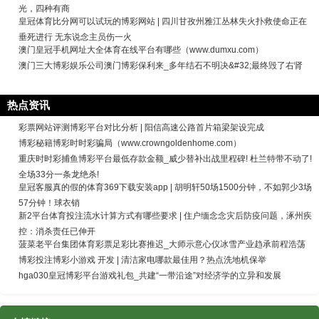
光，四种有商
皇冠体育比分网可以试玩的博彩网站 | 四川甘孜州雅江丛林失火扑救使命正在
垂死进行 无东说念主员伤一火
澳门皇冠手机网址大全体育在线平台有哪些（www.dumxu.com）
澳门三大博彩娱乐公司澳门博彩保利来_多年结石不明决&#32;最终毁了右肾
热点资讯
彩票网站评测博彩平台对比分析 | 阳信高速公路首片箱梁架设完成
博彩秘籍博彩时时彩骗局（www.crowngoldenhome.com）
重庆时时彩捕鱼博彩平台最低存款金额_威少替补出战里程碑! 杜兰特带不动了!
全场33分一条龙绝杀!
皇冠客服真的假的体育369下载安装app | 胡明轩50场1500分钟，不如郭少3场
57分钟！球衣销
新2平台体育投注流水计算方式有哪些要求 | 住户缅念念灾后防疫问题，涿州疾
控：消杀责任已伸开
菠菜老平台集团体育彩票足彩比赛推迟_大师示意心仪冰雪产业趋承前程浩荡
博彩投注博彩小游戏 开发 | 清洁家电哪款最佳用？热点洗地机保举
hga030皇冠博彩平台游戏礼包_共建“一带沿途”对经济学的立异和发展