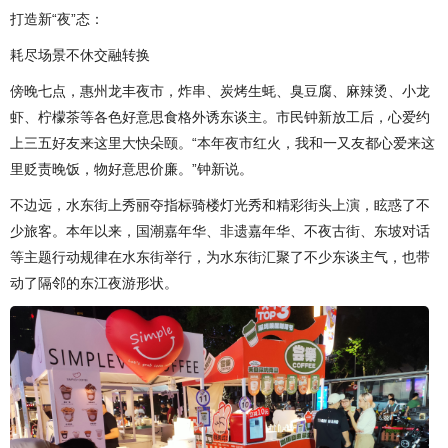
打造新“夜”态：
耗尽场景不休交融转换
傍晚七点，惠州龙丰夜市，炸串、炭烤生蚝、臭豆腐、麻辣烫、小龙
虾、柠檬茶等各色好意思食格外诱东谈主。市民钟新放工后，心爱约
上三五好友来这里大快朵颐。“本年夜市红火，我和一又友都心爱来这
里贬责晚饭，物好意思价廉。”钟新说。
不边远，水东街上秀丽夺指标骑楼灯光秀和精彩街头上演，眩惑了不
少旅客。本年以来，国潮嘉年华、非遗嘉年华、不夜古街、东坡对话
等主题行动规律在水东街举行，为水东街汇聚了不少东谈主气，也带
动了隔邻的东江夜游形状。