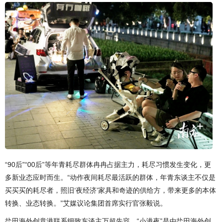
“90后”“00后”等年青耗尽群体冉冉占据主力，耗尽习惯发生变化，更
多新业态应时而生。“动作夜间耗尽最活跃的群体，年青东谈主不仅是
买买买的耗尽者，照旧‘夜经济’家具和奇迹的供给方，带来更多的本体
转换、业态转换。”艾媒议论集团首席实行官张毅说。
盐田海外创意港联系细致东谈主万超先容，“小港夜”是由盐田海外创