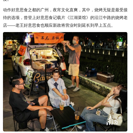
动作好意思食之都的广州，夜宵文化直爽，其中，烧烤无疑是最受接
待的选项，曾登上好意思食记载片《江湖菜馆》的沿江中路的烧烤老
店——老王好意思食也顺应新政将营业时刻延长到早上五点。