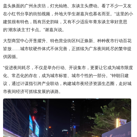
盖头换面的广州永庆坊，灯光灿艳、东谈主头攒动。看了不少一又友
在小红书分享的街拍视频，外地大学生谢嘉兴也慕名而至。“这里的小
建筑很有特色，既有历史韵味，又有不少适应年青东谈主审好意思
的‘潮东谈主’打卡点。”谢嘉兴说。
大型商贸中心开垦擢升、特色营业街区纠正焕新、种种夜市行动百花
皆放……城市软硬件体式不休完善，正抓续为广东夜间耗尽的繁华提
供因循。
“促进夜间耗尽，不仅是举办行动、开设集市，更要让它成为城市限度
化、常态化的存在，成为城市标签、城市个性的一部分。”钟朝日建
议，通过计谋指引跨产业联动，构建城市夜经济资源生态圈，走好城
市夜间经济可抓续发展的谈路。