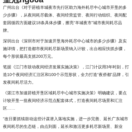
广州出台《对于莳植羊城夜市先行区助力海外耗尽中心城市开垦的多
少步骤》，从夜间耗尽载体、夜间经营监管、夜间行动组织、夜间配
套因循四方面建议18条具体步骤，擦亮“羊城夜市”城市夜间耗尽品
牌。
深圳出台《深圳市对于加速开垦海外耗尽中心城市的多少步骤》及实
施详情，把打造都市夜间耗尽新场景纳入计较，出台相应扶抓步骤，
每个形状最高支抓200万元。
笔据《江门市鼓动夜间经济发展实施决策》，江门计议用3年时刻，打
造10个夜间经济汇注区和100个示范形状，全力打造“夜侨都”品牌，引
发夜间耗尽活力。
《湛江市加速莳植开垦区域耗尽中心城市实施决策》明确建议，要点
计较开垦一批夜间经济示范点配套体式，打造夜间耗尽场景和汇注
区……
“改日要抓续鼓动这些计谋潜入落地实施，进一步完善、延长广东城市
夜间耗尽的生态链，由点到面，延长和激活更多耗尽新场景、新业