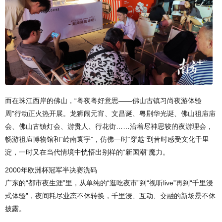
而在珠江西岸的佛山，“粤夜粤好意思——佛山古镇习尚夜游体验
周”行动正火热开展。龙狮闹元宵、文昌诞、粤剧华光诞、佛山祖庙庙
会、佛山古镇灯会、游贵人、行花街……沿着尽神思较的夜游理会，
畅游祖庙博物馆和“岭南寰宇”，仿佛一时“穿越”到昔时感受文化千里
淀，一时又在当代情境中恍悟出别样的“新国潮”魔力。
2000年欧洲杯冠军半决赛洗码
广东的“都市夜生涯”里，从单纯的“逛吃夜市”到“视听live”再到“千里浸
式体验”，夜间耗尽业态不休转换，千里浸、互动、交融的新场景不休
披露。