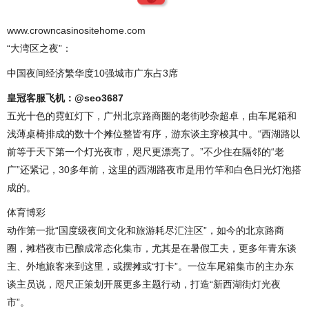
www.crowncasinositehome.com
“大湾区之夜”：
中国夜间经济繁华度10强城市广东占3席
皇冠客服飞机：@seo3687
五光十色的霓虹灯下，广州北京路商圈的老街吵杂超卓，由车尾箱和
浅薄桌椅排成的数十个摊位整皆有序，游东谈主穿梭其中。“西湖路以
前等于天下第一个灯光夜市，咫尺更漂亮了。”不少住在隔邻的“老
广”还紧记，30多年前，这里的西湖路夜市是用竹竿和白色日光灯泡搭
成的。
体育博彩
动作第一批“国度级夜间文化和旅游耗尽汇注区”，如今的北京路商
圈，摊档夜市已酿成常态化集市，尤其是在暑假工夫，更多年青东谈
主、外地旅客来到这里，或摆摊或“打卡”。一位车尾箱集市的主办东
谈主员说，咫尺正策划开展更多主题行动，打造“新西湖街灯光夜
市”。