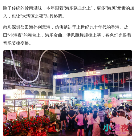
除了传统的岭南滋味，本年跟着“港东谈主北上”，更多“港风”元素的加
入，也让“大湾区之夜”别具格调。
散步深圳盐田海外创意港，仿佛踏进于上世纪九十年代的香港。盐
田“小港夜”的舞台上，港乐金曲、港风跳舞规律上演，各色灯光跟着
音乐节律变换。