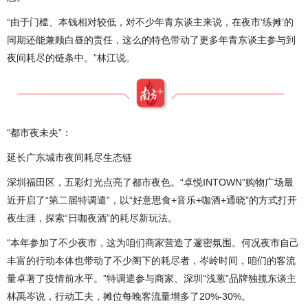
“由于门槛、本钱相对较低，对不少年青东谈主来说，在夜市‘练摊’的
同期还能兼顾白昼的责任，这么的特色带动了更多年青东谈主参与到
夜间耗尽的链条中。”林江说。
“都市夜未央”：
延长广东城市夜间耗尽生态链
深圳福田区，五彩灯光点亮了都市夜色。“卓悦INTOWN”购物广场最
近开启了“第二届特调遣”，以“好意思食+音乐+咖酒+通晓”的方式打开
夜生涯，探索“日咖夜酒”的耗尽新玩法。
“本年参加了不少夜市，这为咱们商家营造了邃密氛围。何况夜市自己
丰富的行动本体也带动了不少阁下的耗尽者，岑岭时间，咱们的客流
量卓著了疫情前水平。”特调遣参与商家、深圳“浅葱”品牌独揽东谈主
林禹岑说，行动工夫，摊位每晚客流量增多了20%-30%。