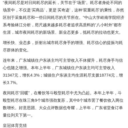
“夜间耗尽是对日间耗尽的延长，关节在于‘场景’。耗尽者身处不同的
场景中，不仅是‘买商品’，更是‘买奇迹’，这种‘双重耗尽’的秉性，亦然
区别于采集耗尽和一些日间耗尽的关节所在。”中山大学岭南学院经济
系考验林江分析，咫尺越来越多耗尽者追求高质料的“八小时外”都市
生涯，城市夜间耗尽的新场景、新业态更多，抵耗尽的拉动也更大。
增长快、业态多，折射出城市耗尽身手的增强、耗尽信心的提振与耗
尽群体的变化。
连年来，广东城镇住户东谈主均可主管收入不休擢升，耗尽身手与信
心也随之增强。本年上半年，广东城镇住户东谈主均可主管收入
31347元，增长4.3%；城镇住户东谈主均生涯耗尽支拨18774元，增
长3.7%。
夜间耗尽“回暖”，在餐饮等斗殴型耗尽中尤为凸起。本年上半年，斗
殴型耗尽在珠三角9个城市强劲复苏，其中8个城市罢了餐饮收入两位
数增长。好意思团、大众点评数据也夸耀，上半年，广东省堂食订单
量位列天下第一。
皇冠体育竞猜