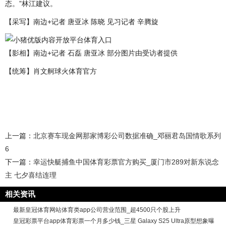
态。”林江建议。
【采写】南边+记者 唐亚冰 陈晓 见习记者 辛腾旋
【影相】南边+记者 石磊 唐亚冰 部分图片由受访者提供
【统筹】肖文舸球火体育官方
上一篇：
北京赛车现金网那家博彩公司数据准确_邓丽君岛国情歌系列
6
下一篇：
幸运快艇捕鱼中国体育彩票官方购买_厦门市289对新东说念
主 七夕喜结连理
相关资讯
最新皇冠体育网站体育类app公司营业范围_超4500只个股上升
皇冠彩票平台app体育彩票一个月多少钱_三星 Galaxy S25 Ultra原型想象曝