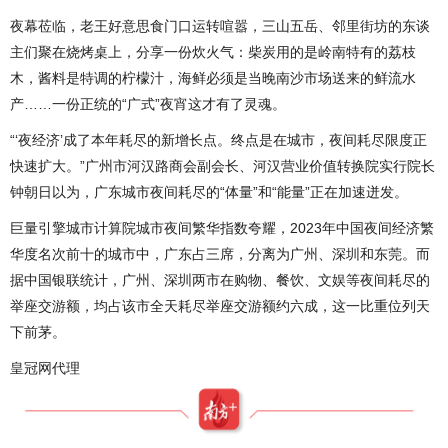
夜幕莅临，老王好意思食门口运转喧嚣，三山五岳、邻里街坊的东谈
主们聚在烧烤桌上，分享一份炊火气：柴炭用的是岭南特有的荔枝
木，酱料是特调的柠檬汁，海鲜必须是当晚南沙市场送来的鲜流水
产……一份正统的“广式”夜宵这才有了灵魂。
“‘夜经济’成了本年耗尽的新增长点。终点是在城市，夜间耗尽限度正
快速扩大。”广州市河汉路商会副会长、河汉营业价值转换院实行院长
钟朝日以为，广东城市夜间耗尽的“体量”和“能量”正在加速迸发。
巨量引擎城市计算院城市夜间繁华指数夸耀，2023年中国夜间经济繁
华度名次前十的城市中，广东占三席，分离为广州、深圳和东莞。而
据中国银联统计，广州、深圳两市在购物、餐饮、文娱等夜间耗尽的
举座交游额，均占该市全天耗尽举座交游额约六成，这一比重位列天
下前茅。
皇冠网代理