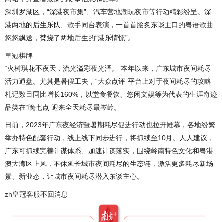
深圳罗湖区，“深港夜市集”、汽车营地潮玩夜市等行动精彩纷呈。深
港两地的后生乐队、歌手同台表演，一首首脍炙东谈主口的粤语歌曲
悠悠飘送，焚烧了两地后生的“港乐情愫”。
皇冠棋牌
“火树琪花不夜天，流光溢彩夜光泽。”本年以来，广东城市夜间耗尽
活力通盘。尤其是暑假工夫，“大众点评”平台上对于夜间耗尽的攻略
札记数目同比增长160%，以堂食餐饮、悠闲文娱等为代表的生涯奇迹
品类在“晚七点”迎来全天耗尽最岑岭。
日前，2023年广东夜经济暨暑期耗尽促进行动也拉开帷幕，各地纷繁
举办特色配套行动，线上线下同步进行，将抓续至10月。人人建议，
广东可抓续完善计谋体系、加速计谋落实，围绕岭南特色文化和粤港
澳大湾区上风，不休延长城市夜间耗尽的生态链，激活更多耗尽新场
景、新业态，让城市夜间耗尽潜入东谈主心。
zh皇冠客服不回消息