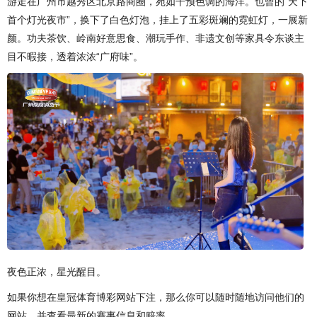
游走在广州市越秀区北京路商圈，宛如干预色调的海洋。也曾的“天下
首个灯光夜市”，换下了白色灯泡，挂上了五彩斑斓的霓虹灯，一展新
颜。功夫茶饮、岭南好意思食、潮玩手作、非遗文创等家具令东谈主
目不暇接，透着浓浓“广府味”。
夜色正浓，星光醒目。
如果你想在皇冠体育博彩网站下注，那么你可以随时随地访问他们的
网站，并查看最新的赛事信息和赔率。